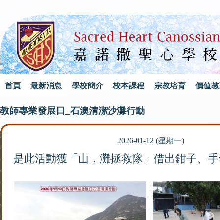
首頁
最新消息
學校簡介
校本課程
宗教培育
價值教
教師專業發展日_石澳清潔沙灘行動
2026-01-12 (星期一)
是此活動獲「山．灘拯救隊」借出鉗子、手