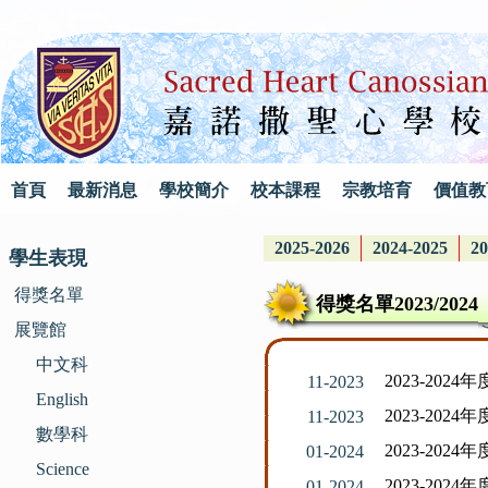
首頁
最新消息
學校簡介
校本課程
宗教培育
價值教
2025-2026
2024-2025
20
學生表現
得獎名單
得獎名單2023/2024
展覽館
中文科
2023-20
11-2023
English
2023-20
11-2023
數學科
2023-20
01-2024
Science
2023-20
01-2024