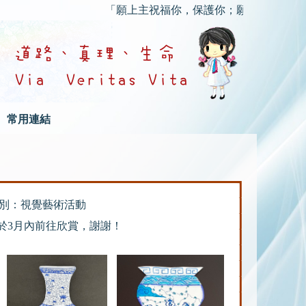
「願上主祝福你，保護你；願上主的慈顏光照你
常用連結
別：視覺藝術活動
於3月內前往欣賞，謝謝！