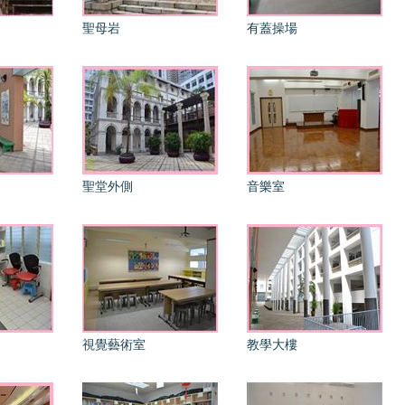
聖母岩
有蓋操場
聖堂外側
音樂室
視覺藝術室
教學大樓