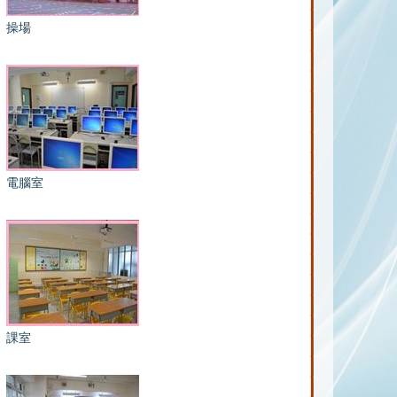
操場
電腦室
課室