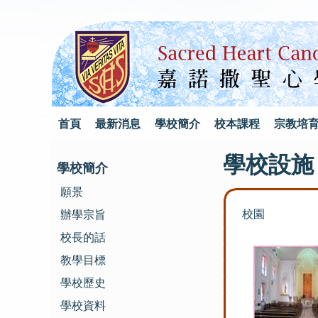
首頁
最新消息
學校簡介
校本課程
宗教培
學校設施
學校簡介
願景
校園
辦學宗旨
校長的話
教學目標
學校歷史
學校資料