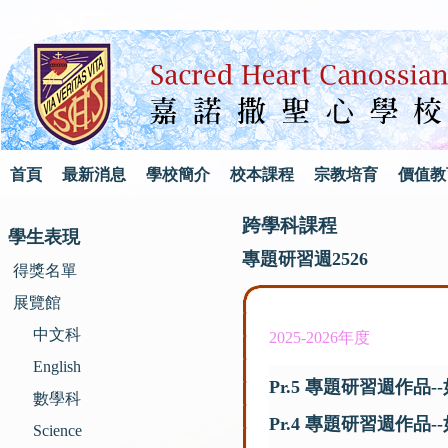
首頁
最新消息
學校簡介
校本課程
宗教培育
價值教
跨學科課程
學生表現
專題研習週2526
得獎名單
展覽館
中文科
2025-2026年度
English
Pr.5 專題研習週作品
數學科
Pr.4 專題研習週作品
Science