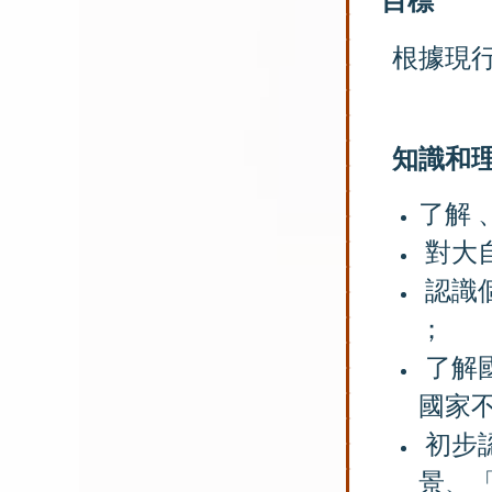
目標
根據現行
知
識
和
了解 
對大
認識
；
了解
國家
初步
景、「