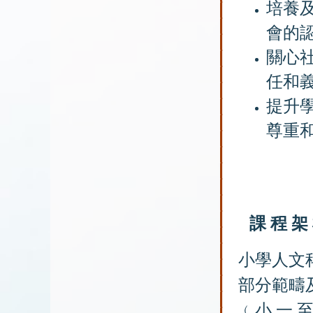
培養
會的
關心
任和
提升
尊重
課 程 架
小學人文
部分範疇
﹙小 一