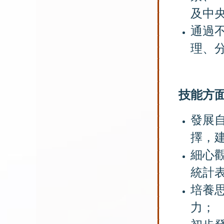
及中
通過
理、
技
能
方
發展
擇，
細心
統計
培養
力；