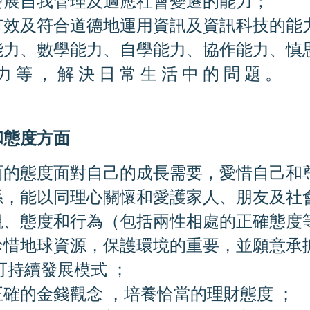
發展自我管理及適應社會變遷的能力；
有效及符合道德地運用資訊及資訊科技的能
力、數學能力、自學能力、協作能力、慎思明辨
力 等 ， 解 決 日 常 生 活 中 的 問 題 。
和
態
度
方
面
面的態度面對自己的成長需要，愛惜自己和
係，能以同理心關懷和愛護家人、朋友及社
觀、
態度和行為（包括兩性相處的正確態度等
珍惜地球資源，保護環境的重要，並願意承
可持續發展模式 ；
正確的金錢觀念 ，培養恰當的理財態度 ；