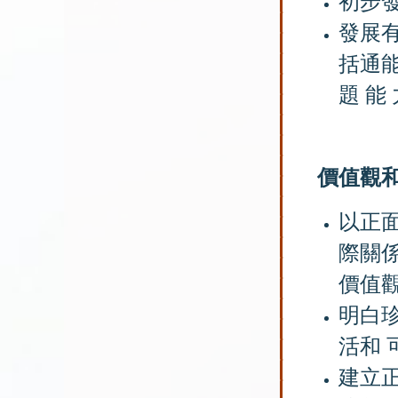
初步
發展
括
通能
題 能 
價
值
觀
以正
際關
價值
明白
活和 
建立