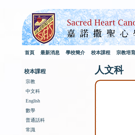
首頁
最新消息
學校簡介
校本課程
宗教培
人文科
校本課程
宗教
中文科
English
數學
普通話科
常識