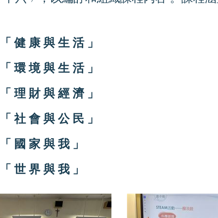
「
健
康
與
生
活
」
「
環
境
與
生
活
」
「
理
財
與
經
濟
」
「
社
會
與
公
民
」
「
國
家
與
我
」
「
世
界
與
我
」