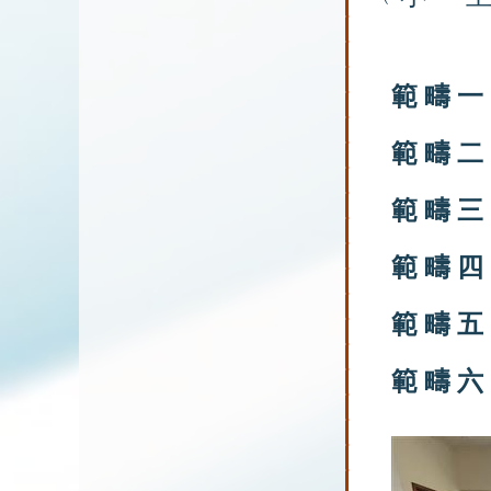
範
疇
一
範
疇
二
範
疇
三
範
疇
四
範
疇
五
範
疇
六