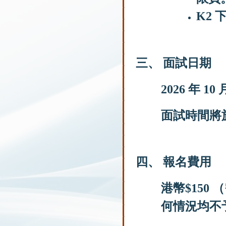
K2
三、 面試日期
2026 年 10
面試時間將於
四、 報名費用
港幣$150 
何情況均不