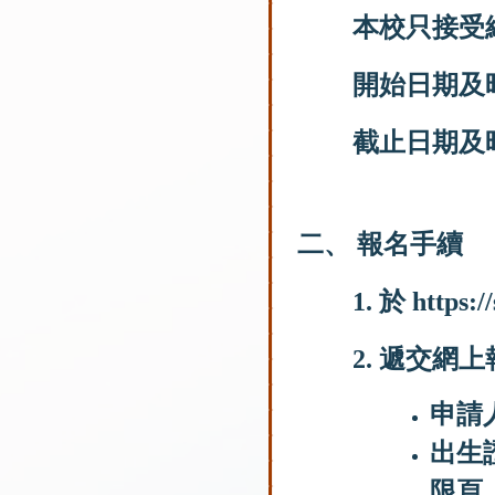
本校只接受
開始日期及
截止日期及
二、 報名手續
1. 於
https:/
2. 遞交
申請
出生
限頁