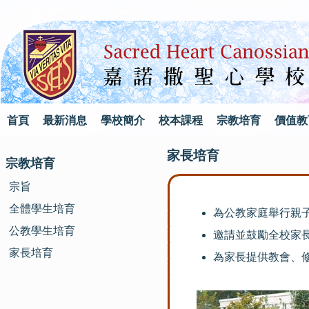
首頁
最新消息
學校簡介
校本課程
宗教培育
價值教
家長培育
宗教培育
宗旨
全體學生培育
為公教家庭舉行親
公教學生培育
邀請並鼓勵全校家
家長培育
為家長提供教會、