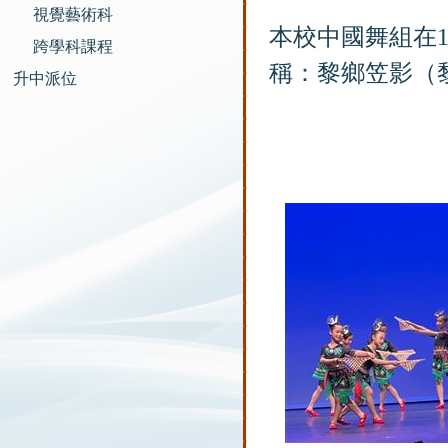
視覺藝術科
本校中國舞組在
跨學科課程
稱：黎鄉笠影（
升中派位