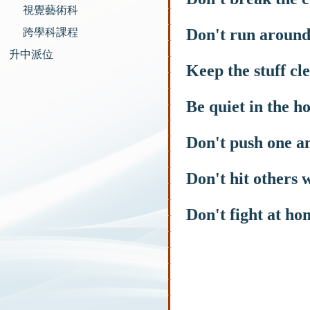
視覺藝術科
Don't run around 
跨學科課程
升中派位
Keep the stuff cl
Be quiet in the h
Don't push one a
Don't hit others 
Don't fight at ho