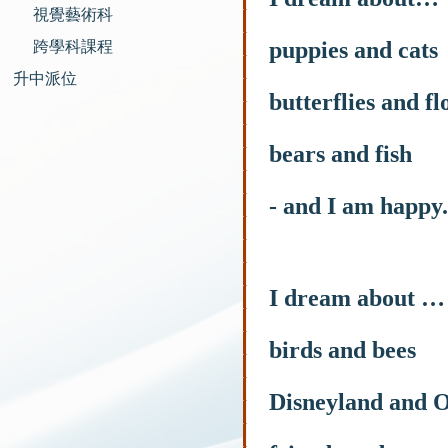
視覺藝術科
puppies and cats
跨學科課程
升中派位
butterflies and f
bears and fish
- and I am happy.
I dream about …
birds and bees
Disneyland and 