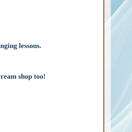
nging lessons.
 cream shop too!