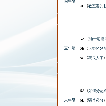
四年級
4B《
教室裏的
5A 《
迪士尼樂
五年級
5B《
人類的好幫手
5C《
我長大了
6A《
如何分配
六年級
6B《
驕兵必敗