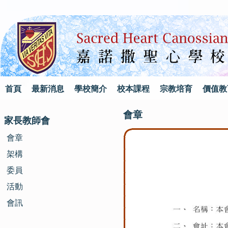
首頁
最新消息
學校簡介
校本課程
宗教培育
價值教
會章
家長教師會
會章
架構
委員
活動
會訊