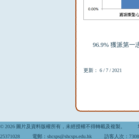
96.9% 獲派第一
更新： 6 / 7 / 2021
© 2026 圖片及資料版權所有，未經授權不得轉載及複製。
25371028
電郵：shcsps@shcsps.edu.hk
訪客人次：7308