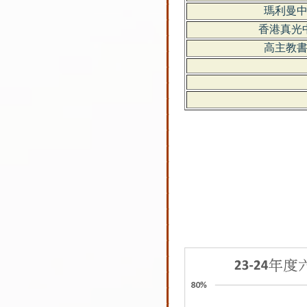
瑪利曼
香港真光
高主教