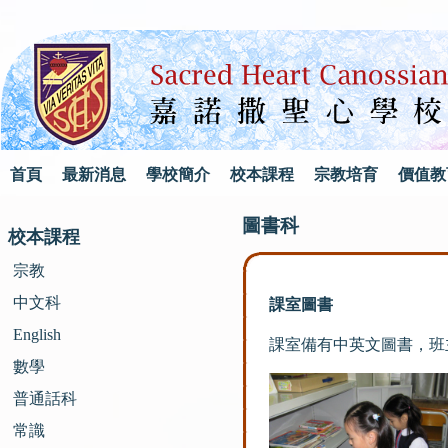
首頁
最新消息
學校簡介
校本課程
宗教培育
價值教
圖書科
校本課程
宗教
中文科
課室圖書
English
課室備有中英文圖書，班
數學
普通話科
常識