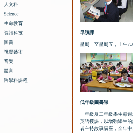
人文科
Science
生命教育
早讀課
資訊科技
圖書
星期二至星期五，上午7:
視覺藝術
音樂
體育
跨學科課程
低年級圖書課
一年級及二年級學生每週
英語授課，以增強學生的
者主持故事講座，全年中