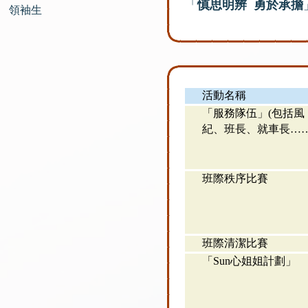
「
慎思明辨 勇於承擔
領袖生
活動名稱
「服務隊伍」(包括風
紀、班長、就車長……
班際秩序比賽
班際清潔比賽
「Sun心姐姐計劃」