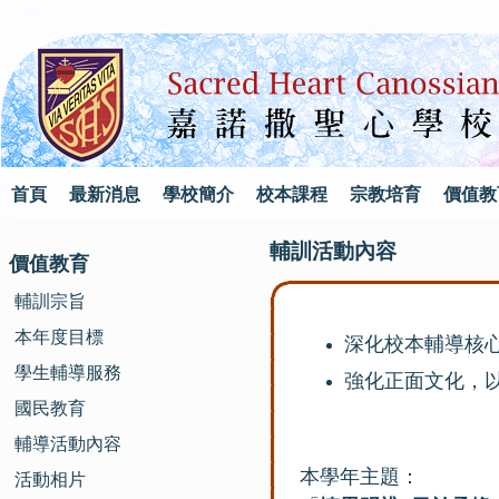
首頁
最新消息
學校簡介
校本課程
宗教培育
價值教
輔訓活動內容
價值教育
輔訓宗旨
本年度目標
深化校本輔導核
學生輔導服務
強化正面文化，
國民教育
輔導活動內容
本學年主題：
活動相片