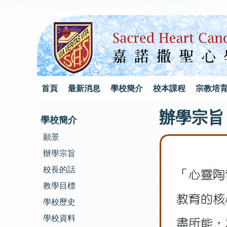
首頁
最新消息
學校簡介
校本課程
宗教培
辦學宗旨
學校簡介
願景
辦學宗旨
校長的話
教學目標
學校歷史
學校資料