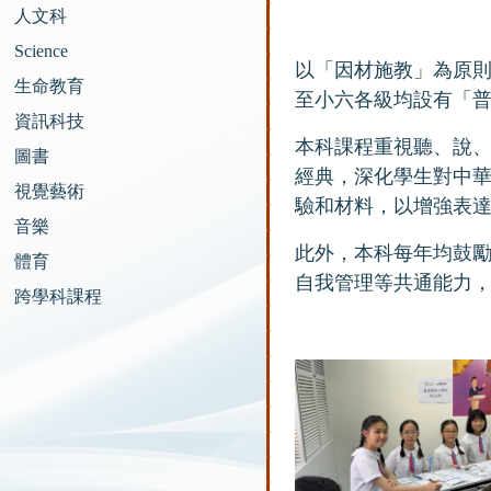
人文科
Science
以「因材施教」為原
生命教育
至小六各級均設有「
資訊科技
本科課程重視聽、說
圖書
經典，深化學生對中
視覺藝術
驗和材料，以增強表
音樂
此外，本科每年均鼓
體育
自我管理等共通能力
跨學科課程